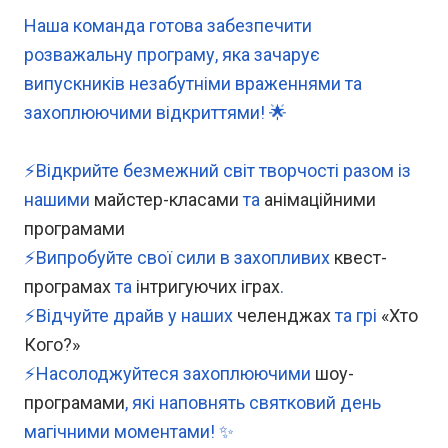
Наша команда готова забезпечити
розважальну програму, яка зачарує
випускників незабутніми враженнями та
захоплюючими відкриттями! 🌟
⚡️Відкрийте безмежний світ творчості разом із
нашими
майстер-класами
та
анімаційними
програмами
⚡️Випробуйте свої сили в захопливих
квест-
програмах
та
інтригуючих іграх
.
⚡️Відчуйте драйв у наших
челенджах
та грі
«Хто
Кого?»
⚡️Насолоджуйтеся захоплюючими
шоу-
програмами
, які наповнять святковий день
магічними моментами! ✨