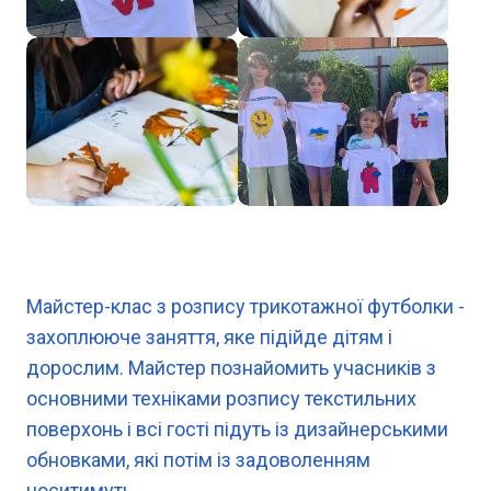
Майстер-клас з розпису трикотажної футболки -
захоплююче заняття, яке підійде дітям і
дорослим. Майстер познайомить учасників з
основними техніками розпису текстильних
поверхонь і всі гості підуть із дизайнерськими
обновками, які потім із задоволенням
носитимуть.