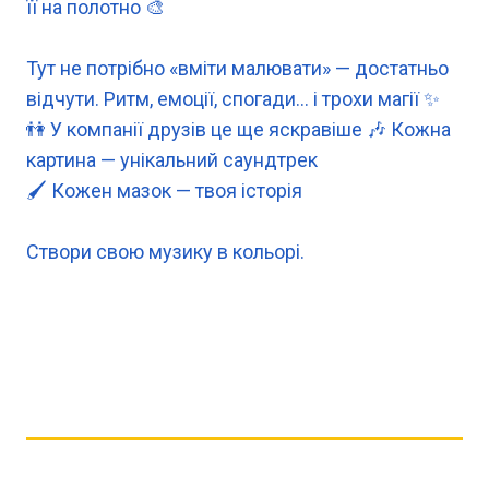
її на полотно 🎨
Тут не потрібно «вміти малювати» — достатньо
відчути. Ритм, емоції, спогади… і трохи магії ✨
👫 У компанії друзів це ще яскравіше 🎶 Кожна
картина — унікальний саундтрек
🖌 Кожен мазок — твоя історія
Створи свою музику в кольорі.