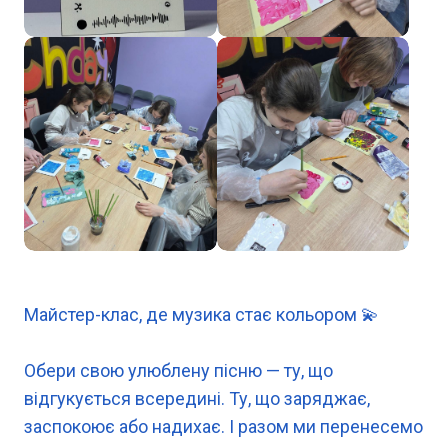
Майстер-клас, де музика стає кольором 💫
Обери свою улюблену пісню — ту, що
відгукується всередині. Ту, що заряджає,
заспокоює або надихає. І разом ми перенесемо