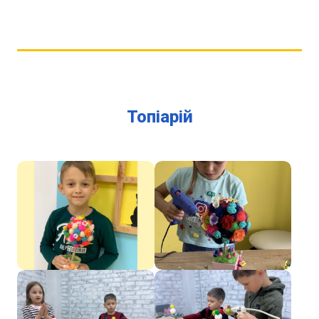
Топіарій