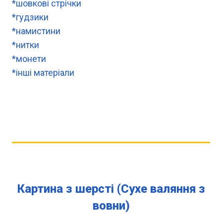
*шовкові стрічки
*гудзики
*намистини
*нитки
*монети
*інші матеріали
Картина з шерсті (Сухе валяння з
вовни)