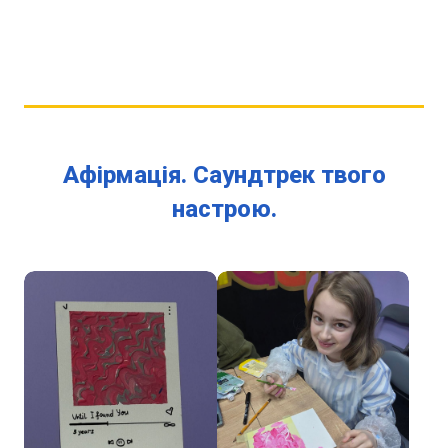
Афірмація. Саундтрек твого
настрою.